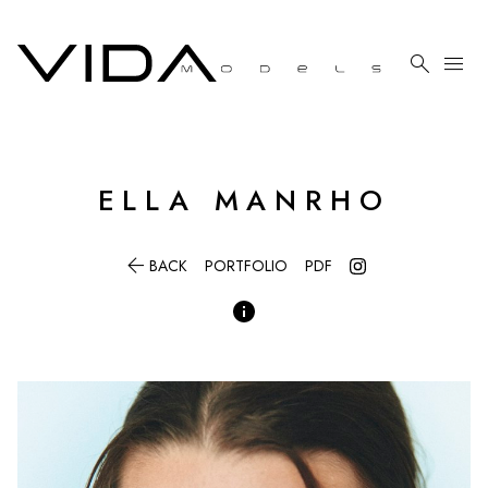

menu
ELLA
MANRHO

BACK
PORTFOLIO
PDF