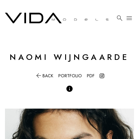

menu
NAOMI
WIJNGAARDE

BACK
PORTFOLIO
PDF